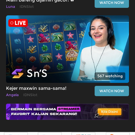
WATCH NOW
Luna
IDNSlot
Referral
Promosi
Hubungi Kami
Live Chat
Pengaduan Customer
Pilih Bahasa:
Kejer maxwin sama-sama!
WATCH NOW
Angela
IDNSlot
MASUK
DAFTAR
&copy; ASIABIGBET Situs Slot Online Resmi No 1
Di Indonesia. Hak Cipta Dilindungi.